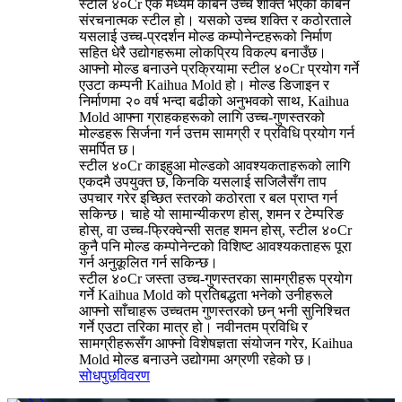
स्टील ४०Cr एक मध्यम कार्बन उच्च शक्ति भएको कार्बन
संरचनात्मक स्टील हो। यसको उच्च शक्ति र कठोरताले
यसलाई उच्च-प्रदर्शन मोल्ड कम्पोनेन्टहरूको निर्माण
सहित धेरै उद्योगहरूमा लोकप्रिय विकल्प बनाउँछ।
आफ्नो मोल्ड बनाउने प्रक्रियामा स्टील ४०Cr प्रयोग गर्ने
एउटा कम्पनी Kaihua Mold हो। मोल्ड डिजाइन र
निर्माणमा २० वर्ष भन्दा बढीको अनुभवको साथ, Kaihua
Mold आफ्ना ग्राहकहरूको लागि उच्च-गुणस्तरको
मोल्डहरू सिर्जना गर्न उत्तम सामग्री र प्रविधि प्रयोग गर्न
समर्पित छ।
स्टील ४०Cr काइहुआ मोल्डको आवश्यकताहरूको लागि
एकदमै उपयुक्त छ, किनकि यसलाई सजिलैसँग ताप
उपचार गरेर इच्छित स्तरको कठोरता र बल प्राप्त गर्न
सकिन्छ। चाहे यो सामान्यीकरण होस्, शमन र टेम्परिङ
होस्, वा उच्च-फ्रिक्वेन्सी सतह शमन होस्, स्टील ४०Cr
कुनै पनि मोल्ड कम्पोनेन्टको विशिष्ट आवश्यकताहरू पूरा
गर्न अनुकूलित गर्न सकिन्छ।
स्टील ४०Cr जस्ता उच्च-गुणस्तरका सामग्रीहरू प्रयोग
गर्ने Kaihua Mold को प्रतिबद्धता भनेको उनीहरूले
आफ्नो साँचाहरू उच्चतम गुणस्तरको छन् भनी सुनिश्चित
गर्ने एउटा तरिका मात्र हो। नवीनतम प्रविधि र
सामग्रीहरूसँग आफ्नो विशेषज्ञता संयोजन गरेर, Kaihua
Mold मोल्ड बनाउने उद्योगमा अग्रणी रहेको छ।
सोधपुछ
विवरण