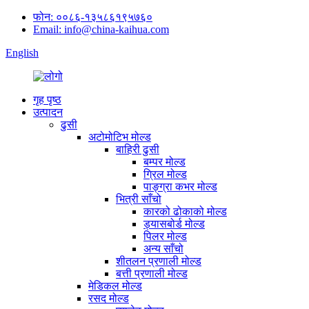
फोन: ००८६-१३५८६१९५७६०
Email: info@china-kaihua.com
English
गृह पृष्ठ
उत्पादन
ढुसी
अटोमोटिभ मोल्ड
बाहिरी ढुसी
बम्पर मोल्ड
ग्रिल मोल्ड
पाङ्ग्रा कभर मोल्ड
भित्री साँचो
कारको ढोकाको मोल्ड
ड्यासबोर्ड मोल्ड
पिलर मोल्ड
अन्य साँचो
शीतलन प्रणाली मोल्ड
बत्ती प्रणाली मोल्ड
मेडिकल मोल्ड
रसद मोल्ड