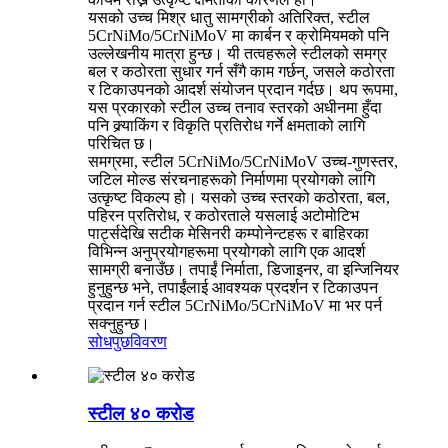
यसको उच्च मिश्र धातु सामग्रीको अतिरिक्त, स्टील
5CrNiMo/5CrNiMoV मा कार्बन र क्रोमियमको पनि
उल्लेखनीय मात्रा हुन्छ। यी तत्वहरूले स्टीलको समग्र
बल र कठोरता सुधार गर्न सँगै काम गर्छन्, जसले कठोरता
र टिकाउपनको आदर्श संयोजन प्रदान गर्दछ। थप रूपमा,
यस प्रकारको स्टील उच्च तनाव स्तरको अधीनमा हुँदा
पनि क्र्याकिंग र विकृति प्रतिरोध गर्ने क्षमताको लागि
परिचित छ।
समग्रमा, स्टील 5CrNiMo/5CrNiMoV उच्च-गुणस्तर,
जटिल मोल्ड संरचनाहरूको निर्माणमा प्रयोगको लागि
उत्कृष्ट विकल्प हो। यसको उच्च स्तरको कठोरता, बल,
पहिरन प्रतिरोध, र कठोरताले यसलाई अटोमोटिभ
पार्ट्सदेखि सटीक मेसिनरी कम्पोनेन्टहरू र बाहिरका
विभिन्न अनुप्रयोगहरूमा प्रयोगको लागि एक आदर्श
सामग्री बनाउँछ। तपाईं निर्माता, डिजाइनर, वा इन्जिनियर
हुनुहुन्छ भने, तपाईंलाई आवश्यक प्रदर्शन र टिकाउपन
प्रदान गर्न स्टील 5CrNiMo/5CrNiMoV मा भर पर्न
सक्नुहुन्छ।
सोधपुछ
विवरण
स्टील ४० करोड