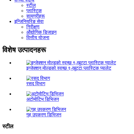
स्टील
प्लास्टिक
सामग्रीहरू
इन्जिनियरिङ सेवा
निरीक्षण
औद्योगिक डिजाइन
वित्तीय योजना
विशेष उत्पादनहरू
इन्जेक्शन मोल्डको स्वच्छ ९-खुट्टा प्लास्टिक प्यालेट
रसद विभाग
अटोमोटिभ डिभिजन
गृह उपकरण डिभिजन
स्टील