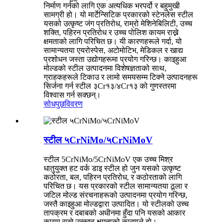
निर्माण गर्नको लागि एक अत्यधिक भरपर्दो र बहुमुखी
सामग्री हो। यो मार्टेन्सिटिक प्रकारको स्टेनलेस स्टील
यसको उत्कृष्ट जंग प्रतिरोध, राम्रो मेशिनेबिलिटी, उच्च
शक्ति, पहिरन प्रतिरोध र उच्च पोलिश कायम राख्ने
क्षमताको लागि परिचित छ। यी कारणहरूले गर्दा, यो
सामान्यतया एयरोस्पेस, अटोमोटिभ, मेडिकल र खाद्य
प्रशोधन जस्ता उद्योगहरूमा प्रयोग गरिन्छ। काइहुआ
मोल्डको स्टील उत्पादनमा विशेषज्ञताको साथ,
ग्राहकहरूले टिकाउ र लामो समयसम्म टिक्ने उत्पादनहरू
सिर्जना गर्न स्टील ३Cr१३/४Cr१३ को गुणस्तरमा
विश्वास गर्न सक्छन्।
सोधपुछ
विवरण
स्टील ५CrNiMo/५CrNiMoV
स्टील 5CrNiMo/5CrNiMoV एक उच्च मिश्र
धातुयुक्त हट वर्क डाइ स्टील हो जुन यसको उत्कृष्ट
कठोरता, बल, पहिरन प्रतिरोध, र कठोरताको लागि
परिचित छ। यस प्रकारको स्टील सामान्यतया ठूला र
जटिल मोल्ड संरचनाहरूको उत्पादनमा प्रयोग गरिन्छ,
जस्तै काइहुआ मोल्डद्वारा उत्पादित। यो स्टीलको उच्च
तापक्रम र दबाबको अधीनमा हुँदा पनि यसको आकार
कायम राख्ने उत्कृष्ट क्षमताको कारणले हो।