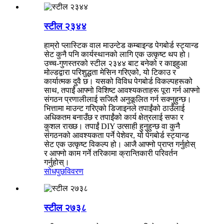
स्टील २३४४
हाम्रो प्लास्टिक वाल माउन्टेड कम्बाइन्ड पेगबोर्ड स्ट्यान्ड
सेट कुनै पनि कार्यस्थानको लागि एक उत्कृष्ट थप हो।
उच्च-गुणस्तरको स्टील २३४४ बाट बनेको र काइहुआ
मोल्डद्वारा परिशुद्धता मेसिन गरिएको, यो टिकाउ र
कार्यात्मक दुवै छ। यसको विविध पेगबोर्ड विकल्पहरूको
साथ, तपाईं आफ्नो विशिष्ट आवश्यकताहरू पूरा गर्न आफ्नो
संगठन प्रणालीलाई सजिलै अनुकूलित गर्न सक्नुहुन्छ।
भित्तामा माउन्ट गरिएको डिजाइनले तपाईंको ठाउँलाई
अधिकतम बनाउँछ र तपाईंको कार्य क्षेत्रलाई सफा र
कुशल राख्छ। तपाईं DIY उत्साही हुनुहुन्छ वा कुनै
संगठनको आवश्यकता पर्ने पेशेवर, यो पेगबोर्ड स्ट्यान्ड
सेट एक उत्कृष्ट विकल्प हो। आजै आफ्नो प्राप्त गर्नुहोस्
र आफ्नो काम गर्ने तरिकामा क्रान्तिकारी परिवर्तन
गर्नुहोस्।
सोधपुछ
विवरण
स्टील २७३८