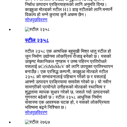
निर्बाध उत्पादन प्रक्रियाहरूको लागि अनुमति दिन्छ।
काइहुआ मोल्डको स्टील H13 डाइ स्टीलको लागि मनपर्ने
विकल्प हो भन्ने कुरामा कुनै अचम्म छैन।
सोधपुछ
विवरण
स्टील २३५८
स्टील २३५८ एक अत्यधिक बहुमुखी मिश्र धातु स्टील हो
जुन निर्माण उद्योगमा लोकप्रिय रोजाइ बनेको छ। यसको
उत्कृष्ट मेकानिकल गुणहरू र उच्च पहिरन प्रतिरोधले
यसलाई ७CrSiMnMoV को लागि उपयुक्त प्रतिस्थापन
बनाउँछ। एक प्रसिद्ध कम्पनी, काइहुआ मोल्डले स्टील
२३५८ को सम्भावनालाई पहिचान गरेको छ र यसलाई
आफ्नो उत्पादन प्रक्रियामा समावेश गरेको छ। यो नवीन
सामग्रीको प्रयोगले उनीहरूको मोल्डको स्थायित्व र
शुद्धतामा व्यापक सुधार गरेको छ, जसले गर्दा उत्पादनको
गुणस्तर बढेको छ। स्टील २३५८ आधुनिक निर्माण
संसारमा एक आवश्यक घटक हो, र यसको लोकप्रियता
भविष्यमा बढ्ने निश्चित छ।
सोधपुछ
विवरण