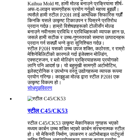
Kaihua Mold मा, हामी मोल्ड बनाउने प्रक्रियामा शीर्ष-
अफ-द-लाइन सामग्रीहरू प्रयोग गर्नुको महत्त्व बुझ्छौं।
त्यसैले हामी स्टील P20H लाई अत्यधिक सिफारिस गर्छौं
किनकि यसले उत्कृष्ट टिकाउपन र घिस्रने प्रतिरोध
प्रदान गर्दछ। हाम्रो विशेषज्ञहरूको टोलीसँग मोल्ड
बनाउने नवीनतम प्रविधि र प्रविधिहरूको व्यापक ज्ञान छ,
जसले हामी सटीक र उच्च-गुणस्तरको समाप्त उत्पादनहरू
प्रदान गर्न सक्छौं भन्ने कुरा सुनिश्चित गर्दछ।
स्टील P20H यसको उच्च उपज शक्ति, कठोरता, र राम्रो
मेशिनेबिलिटीको कारणले गर्दा इंजेक्शन मोल्डिंग,
एक्सट्रुजन, र ब्लो मोल्डिंग प्रक्रियाहरूमा प्रयोगको
लागि पनि आदर्श छ। यो बहुमुखी सामग्री अटोमोटिभ,
इलेक्ट्रोनिक र उपभोग्य वस्तु उद्योगहरूमा व्यापक रूपमा
प्रयोग गरिन्छ। काइहुआ मोल्ड द्वारा स्टील P20H एक
उत्कृष्ट विकल्प हो।
सोधपुछ
विवरण
स्टील C45/CK53
स्टील C45/CK53 उत्कृष्ट मेकानिकल गुणहरू भएको
मध्यम कार्बन उच्च शक्ति भएको कार्बन संरचनात्मक स्टील
हो। यो मेसिनरी निर्माण, उपकरण र अटोमोबाइल पार्टपुर्जा
सहित विभिन्न अनुप्रयोगहरूमा व्यापक रूपमा प्रयोग