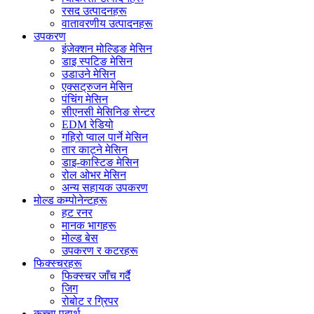
रसद उत्पादनहरू
वातावरणीय उत्पादनहरू
उपकरण
इंजेक्शन मोल्डिङ मेसिन
डाइ स्पटिङ मेसिन
उडाउने मेसिन
एक्सट्रुजन मेसिन
पंचिंग मेसिन
सीएनसी मेसिनिङ सेन्टर
EDM रेडियो
गहिरो प्वाल पार्ने मेसिन
तार काट्ने मेसिन
डाइ-कास्टिङ मेसिन
रोल ओभर मेसिन
अन्य सहायक उपकरण
मोल्ड कम्पोनेन्टहरू
हट रनर
मानक भागहरू
मोल्ड बेस
उपकरण र कटरहरू
फिक्स्चरहरू
फिक्स्चर जाँच गर्दै
जिग
रोबोट र ग्रिपर
कच्चा पदार्थ