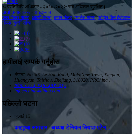
© प्रतिलिपि अधिकार - २०१०-२०२२: सबै अधिकार सुरक्षित।
तातो उत्पादनहरू
-
साइटम्याप
कार पिलर मोल्ड
,
आईपी ​​मोल्ड
,
बम्पर मोल्ड
,
प्यालेट मोल्ड
,
फोहोर बिन इंजेक्शन
मोल्ड
,
कुर्सी साँचा
,
हामीलाई सम्पर्क गर्नुहोस
ठेगाना: No.301 Le Hua Road, Mold New Town, Xinqian,
Huangyan, Taizhou, Zhejiang, 318020, PRChina।
फोन: ००८६-१३५८६१९५७६०
info@china-kaihua.com
पछिल्लो घटना
जुलाई
15
काइहुआ समाचार | अध्यक्ष डेनियल लियाङ एटेन...