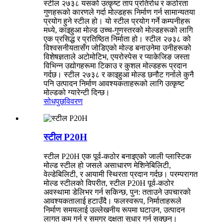
स्टील २७३८ यसको उत्कृष्ट ताप प्रतिरोध र कठोरता
गुणहरूको कारणले गर्दा मोल्डहरू निर्माण गर्न सामान्यतया
प्रयोग हुने स्टील हो। यो स्टील प्रयोग गर्ने कम्पनीहरू
मध्ये, काइहुआ मोल्ड उच्च-गुणस्तरको मोल्डहरूको लागि
एक प्रसिद्ध र प्रतिष्ठित निर्माता हो। स्टील २७३८ को
विश्वसनीयतासँग जोडिएको मोल्ड बनाउनेमा उनीहरूको
विशेषज्ञताले अटोमोटिभ, एयरोस्पेस र प्याकेजिङ जस्ता
विभिन्न उद्योगहरूमा टिकाउ र कुशल मोल्डहरू प्रदान
गर्दछ। स्टील २७३८ र काइहुआ मोल्ड छनौट गर्नाले कुनै
पनि उत्पादन निर्माण आवश्यकताहरूको लागि उत्कृष्ट
मोल्डको ग्यारेन्टी दिन्छ।
सोधपुछ
विवरण
स्टील P20H
स्टील P20H एक पूर्व-कठोर बनाइएको जाली प्लास्टिक
मोल्ड स्टील हो जसले असाधारण मेशिनेबिलिटी,
वेल्डेबिलिटी, र आयामी स्थिरता प्रदान गर्दछ। परम्परागत
मोल्ड स्टीलको विपरीत, स्टील P20H पूर्व-कठोर
अवस्थामा डेलिभर गर्न सकिन्छ, पुन: तताउने उपचारको
आवश्यकतालाई हटाउँदै। फलस्वरूप, निर्माताहरूले
निर्माण समयलाई उल्लेखनीय रूपमा घटाउन, उत्पादन
लागत कम गर्न र समग्र दक्षता सुधार गर्न सक्छन्।