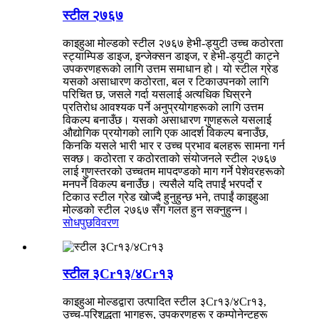
स्टील २७६७
काइहुआ मोल्डको स्टील २७६७ हेभी-ड्युटी उच्च कठोरता
स्ट्याम्पिङ डाइज, इन्जेक्सन डाइज, र हेभी-ड्युटी काट्ने
उपकरणहरूको लागि उत्तम समाधान हो। यो स्टील ग्रेड
यसको असाधारण कठोरता, बल र टिकाउपनको लागि
परिचित छ, जसले गर्दा यसलाई अत्यधिक घिस्रने
प्रतिरोध आवश्यक पर्ने अनुप्रयोगहरूको लागि उत्तम
विकल्प बनाउँछ। यसको असाधारण गुणहरूले यसलाई
औद्योगिक प्रयोगको लागि एक आदर्श विकल्प बनाउँछ,
किनकि यसले भारी भार र उच्च प्रभाव बलहरू सामना गर्न
सक्छ। कठोरता र कठोरताको संयोजनले स्टील २७६७
लाई गुणस्तरको उच्चतम मापदण्डको माग गर्ने पेशेवरहरूको
मनपर्ने विकल्प बनाउँछ। त्यसैले यदि तपाईं भरपर्दो र
टिकाउ स्टील ग्रेड खोज्दै हुनुहुन्छ भने, तपाईं काइहुआ
मोल्डको स्टील २७६७ सँग गलत हुन सक्नुहुन्न।
सोधपुछ
विवरण
स्टील ३Cr१३/४Cr१३
काइहुआ मोल्डद्वारा उत्पादित स्टील ३Cr१३/४Cr१३,
उच्च-परिशुद्धता भागहरू, उपकरणहरू र कम्पोनेन्टहरू