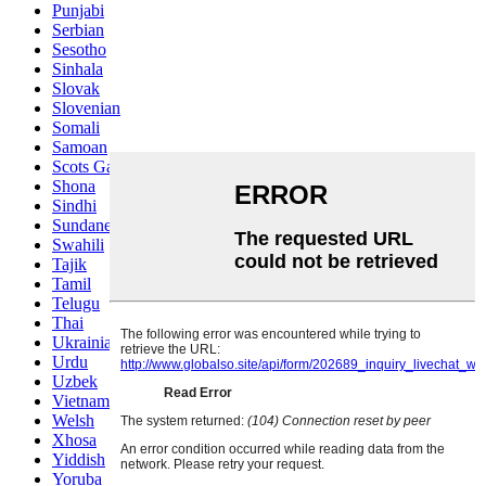
Punjabi
Serbian
Sesotho
Sinhala
Slovak
Slovenian
Somali
Samoan
Scots Gaelic
Shona
Sindhi
Sundanese
Swahili
Tajik
Tamil
Telugu
Thai
Ukrainian
Urdu
Uzbek
Vietnamese
Welsh
Xhosa
Yiddish
Yoruba