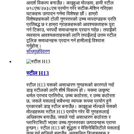
आदर्श विकल्प बनाउँछ। काइहुआ मोल्डमा, हामी स्टील
७१८एच/२७३८एच प्रयोग गरेर सटीक-मेशिन गरिएका
घटकहरू उत्पादन गर्नमा विशेषज्ञ छौं। हाम्रो
विशेषज्ञहरूको टोली गुणस्तरको उच्च मापदण्डहरू प्रति
प्रतिबद्ध छ र हाम्रा ग्राहकहरूको आवश्यकताहरू पूरा
गर्न टिकाउ, भरपर्दो समाधानहरू प्रदान गर्दछ। तपाईंको
व्यवसाय आवश्यकताहरूको लागि तपाईंलाई उत्तम स्टील
टूलिङ समाधानहरू प्रदान गर्न हामीलाई विश्वास
गर्नुहोस्।
सोधपुछ
विवरण
स्टील H13
स्टील H13 यसको असाधारण गुणहरूको कारणले गर्दा
डाइ स्टीलको लागि शीर्ष विकल्प हो। यसमा उत्कृष्ट
थर्मल प्रभाव प्रतिरोध, उच्च कठोरता, र उच्च कठोरता
छ, जसले यसलाई सबैभन्दा व्यापक रूपमा प्रयोग हुने
प्रकारको डाइ स्टील बनाउँछ। काइहुआ मोल्डले यसको
मोल्डहरूमा स्टील H13 प्रयोग गरेर यी गुणहरूलाई
अधिकतम बनाउँछ, जसले गर्दा असाधारण कठोरता र
प्लास्टिसिटी भएका उच्च-गुणस्तरका उत्पादनहरू प्राप्त
हुन्छन्। स्टील H13 को शुद्धता र मेसिनेबिलिटीले यसलाई
काम गर्न सजिलो बनाउँछ, अनुकूलित डिजाइनहरू र