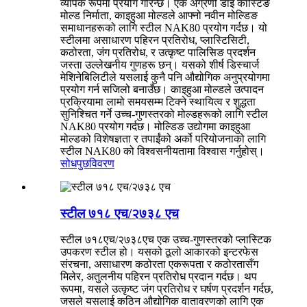
व्यापक रूपमा प्रयोग गरिन्छ। एक अग्रणी डाइ कास्टिङ
मोल्ड निर्माता, काइहुआ मोल्डले आफ्नो नवीन मोल्डिङ
समाधानहरूको लागि स्टील NAK80 प्रयोग गर्दछ। यो
स्टीलमा असाधारण पहिरन प्रतिरोध, प्लास्टिसिटी,
कठोरता, जंग प्रतिरोध, र उत्कृष्ट पालिसिङ प्रदर्शन
जस्ता उल्लेखनीय गुणहरू छन्। यसको शीर्ष डिस्चार्ज
मेशिनेबिलिटीले यसलाई कुनै पनि औद्योगिक अनुप्रयोगमा
प्रयोग गर्न सजिलो बनाउँछ। काइहुआ मोल्डले उत्पादन
प्रक्रियामा लामो समयसम्म टिक्ने स्थायित्व र शुद्धता
सुनिश्चित गर्ने उच्च-गुणस्तरको मोल्डहरूको लागि स्टील
NAK80 प्रयोग गर्दछ। मोल्डिङ उद्योगमा काइहुआ
मोल्डको विशेषज्ञता र तपाईंको अर्को परियोजनाको लागि
स्टील NAK80 को विश्वसनीयतामा विश्वास गर्नुहोस्।
सोधपुछ
विवरण
स्टील ७१८ एच/२७३८ एच
स्टील ७१८एच/२७३८एच एक उच्च-गुणस्तरको प्लास्टिक
उपकरण स्टील हो। यसको ठूलो आकारको इन्टरफेस
संरचना, असाधारण कठोरता एकरूपता र कठोरतासँग
मिलेर, अतुलनीय पहिरन प्रतिरोध प्रदान गर्दछ। थप
रूपमा, यसले उत्कृष्ट जंग प्रतिरोध र घर्षण प्रदर्शन गर्दछ,
जसले यसलाई कठिन औद्योगिक वातावरणको लागि एक