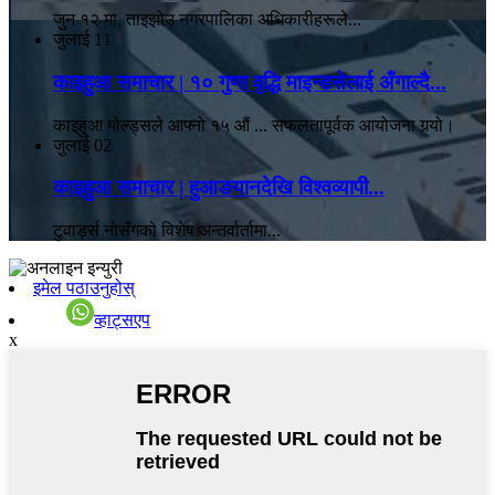
जुन १२ मा, ताइझोउ नगरपालिका अधिकारीहरूले...
जुलाई
11
काइहुआ समाचार | १० गुणा वृद्धि माइन्डसेलाई अँगाल्दै...
काइहुआ मोल्ड्सले आफ्नो १५ औं ... सफलतापूर्वक आयोजना गर्‍यो।
जुलाई
02
काइहुआ समाचार | हुआङयानदेखि विश्वव्यापी...
टुवार्ड्स नोसँगको विशेष अन्तर्वार्तामा...
इमेल पठाउनुहोस्
व्हाट्सएप
x