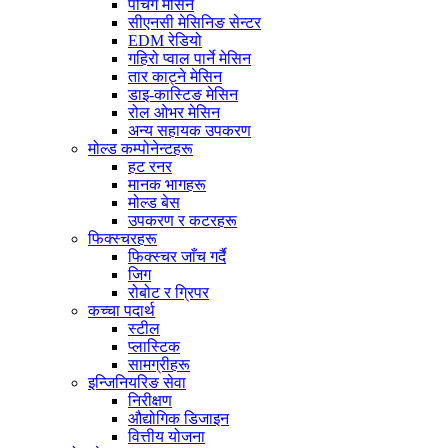
पंचिंग मेसिन
सीएनसी मेसिनिङ सेन्टर
EDM रेडियो
गहिरो प्वाल पार्ने मेसिन
तार काट्ने मेसिन
डाइ-कास्टिङ मेसिन
रोल ओभर मेसिन
अन्य सहायक उपकरण
मोल्ड कम्पोनेन्टहरू
हट रनर
मानक भागहरू
मोल्ड बेस
उपकरण र कटरहरू
फिक्स्चरहरू
फिक्स्चर जाँच गर्दै
जिग
रोबोट र ग्रिपर
कच्चा पदार्थ
स्टील
प्लास्टिक
सामग्रीहरू
इन्जिनियरिङ सेवा
निरीक्षण
औद्योगिक डिजाइन
वित्तीय योजना